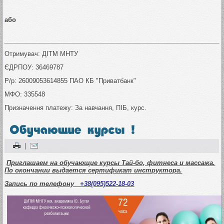
або
Отримувач: ДІТМ МНТУ
ЄДРПОУ: 36469787
Р/р: 26009053614855 ПАО КБ "Приватбанк"
МФО: 335548
Призначення платежу: За навчання, ПІБ, курс.
|
Приглашаем на обучающие курсы Тай-бо, фитнеса и массажа.
По окончании выдается сертификат инструктора.
Запись по телефону
+38(095)522-18-03