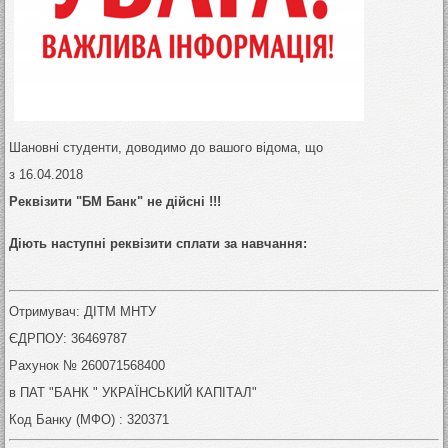
Шановні студенти, доводимо до вашого відома, що
з 16.04.2018
Реквізити "БМ Банк" не дiйснi !!!
Діють наступні реквізити сплати за навчання:
Отримувач: ДІТМ МНТУ
ЄДРПОУ: 36469787
Рахунок № 260071568400
в ПАТ "БАНК " УКРАЇНСЬКИЙ КАПІТАЛ"
Код Банку (МФО) : 320371