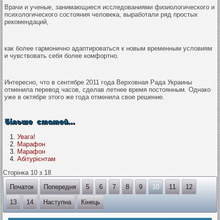
Врачи и ученые, занимающиеся исследованиями физиологического и
психологического состояния человека, выработали ряд простых
рекомендаций,
как более гармонично адаптироваться к новым временным условиям
и чувствовать себя более комфортно.
Интересно, что в сентябре 2011 года Верховная Рада Украины
отменила перевод часов, сделав летнее время постоянным. Однако
уже в октябре этого же года отменила свое решение.
Увага!
Марафон
Марафон
Абітурієнтам
Сторінка 10 з 18
Початок
Попередня
5
6
7
8
9
10
11
12
13
14
Наступна
Кінець